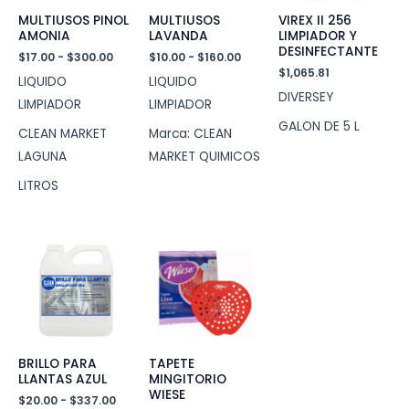
MULTIUSOS PINOL
MULTIUSOS
VIREX II 256
AMONIA
LAVANDA
LIMPIADOR Y
DESINFECTANTE
Rango
Rango
$
17.00
-
$
300.00
$
10.00
-
$
160.00
de
de
$
1,065.81
LIQUIDO
LIQUIDO
precios:
precios:
DIVERSEY
desde
desde
LIMPIADOR
LIMPIADOR
$17.00
$10.00
GALON DE 5 L
hasta
hasta
CLEAN MARKET
Marca: CLEAN
$300.00
$160.00
LAGUNA
MARKET QUIMICOS
LITROS
BRILLO PARA
TAPETE
LLANTAS AZUL
MINGITORIO
WIESE
Rango
$
20.00
-
$
337.00