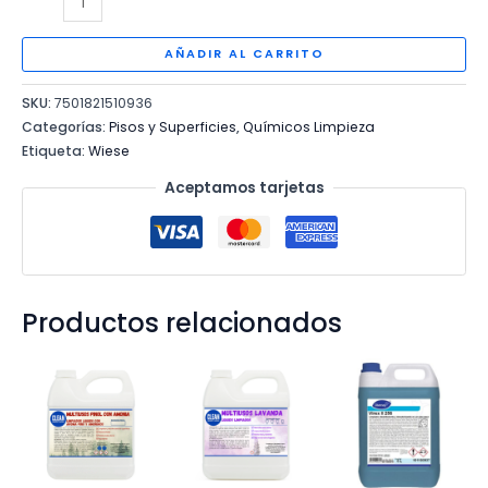
DE
MUEBLES
AÑADIR AL CARRITO
WIESE
SKU:
7501821510936
cantidad
Categorías:
Pisos y Superficies
,
Químicos Limpieza
Etiqueta:
Wiese
Aceptamos tarjetas
Productos relacionados