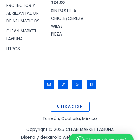
de
$
24.00
PROTECTOR Y
precios:
SIN PASTILLA
desde
ABRILLANTADOR
$20.00
CHICLE/CEREZA
DE NEUMATICOS
hasta
WIESE
$337.00
CLEAN MARKET
PIEZA
LAGUNA
LITROS
UBICACION
Torreón, Coahuila, México.
Copyright © 2026 CLEAN MARKET LAGUNA
Diseño y desarrollo web por:
www.ssigam.com
¿Cómo puedo ayudarte?