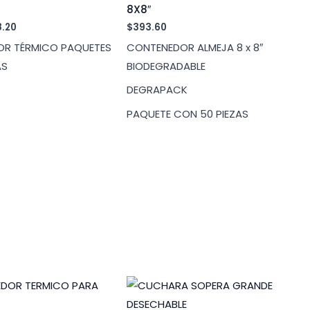
8X8″
Rango
8.20
$
393.60
de
R TÉRMICO PAQUETES
CONTENEDOR ALMEJA 8 x 8″
precios:
desde
AS
BIODEGRADABLE
$13.00
hasta
DEGRAPACK
$28.20
PAQUETE CON 50 PIEZAS