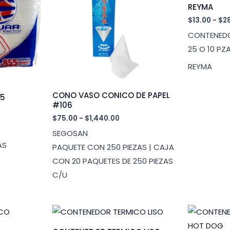
REYMA
$
13.00
-
$
2
CONTENEDO
25 O 10 PZ
REYMA
CONO VASO CONICO DE PAPEL
55
#106
Rango
$
75.00
-
$
1,440.00
de
SEGOSAN
precios:
desde
AS
PAQUETE CON 250 PIEZAS | CAJA
$75.00
CON 20 PAQUETES DE 250 PIEZAS
hasta
$1,440.00
C/U