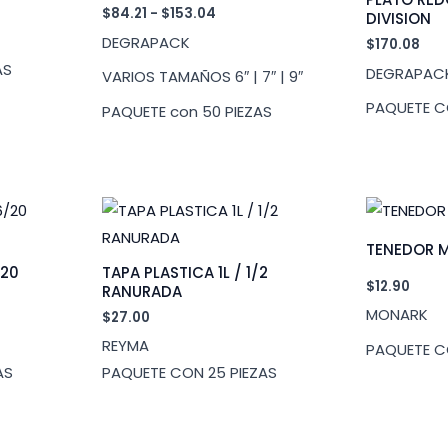
Rango
$
84.21
-
$
153.04
DIVISION
de
DEGRAPACK
$
170.08
precios:
desde
AS
DEGRAPAC
VARIOS TAMAÑOS 6″ | 7″ | 9″
$84.21
hasta
PAQUETE C
PAQUETE con 50 PIEZAS
$153.04
TENEDOR 
/20
TAPA PLASTICA 1L / 1/2
$
12.90
RANURADA
MONARK
$
27.00
REYMA
PAQUETE C
AS
PAQUETE CON 25 PIEZAS