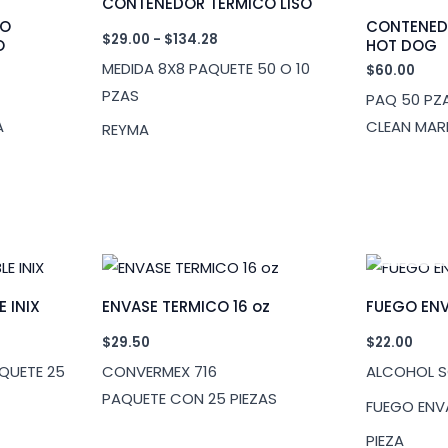
CONTENEDOR TERMICO LISO
CO
CONTENED
Rango
$
29.00
-
$
134.28
O
HOT DOG
de
MEDIDA 8X8 PAQUETE 50 O 10
$
60.00
precios:
desde
PZAS
PAQ 50 PZ
$29.00
hasta
A
CLEAN MAR
REYMA
$134.28
 INIX
ENVASE TERMICO 16 oz
FUEGO EN
$
29.50
$
22.00
QUETE 25
CONVERMEX 716
ALCOHOL S
PAQUETE CON 25 PIEZAS
FUEGO EN
PIEZA