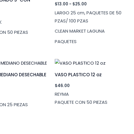
Rango
$
13.00
-
$
25.00
de
LARGO 25 cm, PAQUETES DE 50
precios:
desde
PZAS/ 100 PZAS
K
$13.00
hasta
CLEAN MARKET LAGUNA
ON 50 PIEZAS
$25.00
PAQUETES
MEDIANO DESECHABLE
VASO PLASTICO 12 oz
$
46.00
REYMA
PAQUETE CON 50 PIEZAS
ON 25 PIEZAS