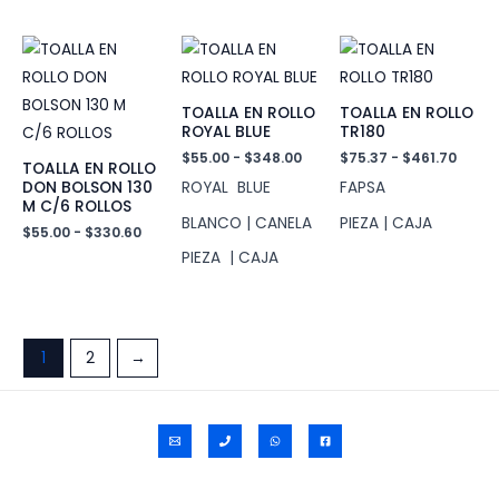
TOALLA EN ROLLO
TOALLA EN ROLLO
ROYAL BLUE
TR180
Rango
Rang
$
55.00
-
$
348.00
$
75.37
-
$
461.70
TOALLA EN ROLLO
de
de
ROYAL BLUE
FAPSA
DON BOLSON 130
precios:
preci
M C/6 ROLLOS
desde
desd
BLANCO | CANELA
PIEZA | CAJA
$55.00
$75.3
Rango
$
55.00
-
$
330.60
hasta
hast
de
PIEZA | CAJA
$348.00
$461.
precios:
desde
$55.00
hasta
$330.60
1
2
→