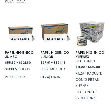
hasta
hast
PIEZA | CAJA
$376.68
$372
AGOTADO
AGOTADO
PAPEL HIGIENICO
PAPEL HIGIENICO
PAPEL HIGIENICO
JUMBO
JUNIOR
KLEENEX
COTTONELLE
Rango
Rango
$
55.82
-
$
321.60
$
27.91
-
$
321.48
de
de
Rango
$
11.00
-
$
120.00
SUPREME GOLD
SUPREME GOLD
precios:
precios:
de
PIEZA | PAQUETE
desde
desde
precio
PIEZA | CAJA
PIEZA| CAJA
$55.82
$27.91
desde
CON 12 PIEZAS
hasta
hasta
$11.00
KLEENEX
$321.60
$321.48
hasta
$120.0
COTTONELLE
PROFESIONAL