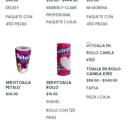
$
48.00
$
39.00
-
$
444.00
$
39.00
de
DELSEY
KIMBERLY-CLARK
MI MORENA
precios:
desde
PROFESIONAL
PAQUETE CON
PAQUETE CON
$39.00
PAQUETE | CAJA
hasta
450 PIEZAS
450 PIEZAS
$444.00
TOALLA EN ROLLO
CANELA K160
Rang
$
58.00
-
$
348.00
SERVITOALLA
SERVITOALLA
de
PETALO
ROLLO
FAPSA
preci
desd
$
36.00
$
16.00
PIEZA | CAJA
$58.
SUAVEL
hast
$348
ROLLO CON 120
PIEAS