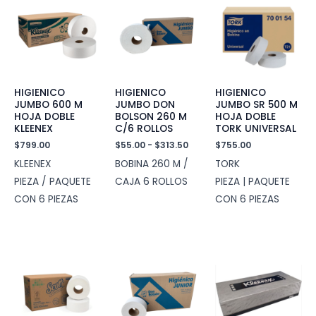
HIGIENICO
HIGIENICO
HIGIENICO
JUMBO 600 M
JUMBO DON
JUMBO SR 500 M
HOJA DOBLE
BOLSON 260 M
HOJA DOBLE
KLEENEX
C/6 ROLLOS
TORK UNIVERSAL
Rango
$
799.00
$
55.00
-
$
313.50
$
755.00
de
KLEENEX
BOBINA 260 M /
TORK
precios:
desde
PIEZA / PAQUETE
CAJA 6 ROLLOS
PIEZA | PAQUETE
$55.00
CON 6 PIEZAS
CON 6 PIEZAS
hasta
$313.50