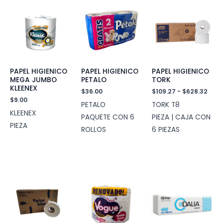
PAPEL HIGIENICO
PAPEL HIGIENICO
PAPEL HIGIENICO
MEGA JUMBO
PETALO
TORK
KLEENEX
Ran
$
36.00
$
109.27
-
$
628.32
de
$
9.00
PETALO
TORK T8
prec
KLEENEX
des
PAQUETE CON 6
PIEZA | CAJA CON
$109
PIEZA
ROLLOS
6 PIEZAS
has
$628