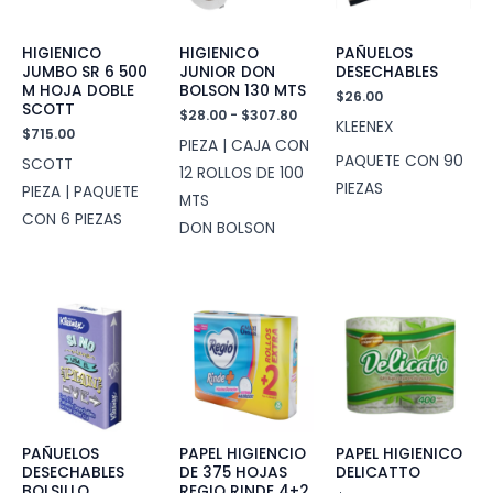
HIGIENICO
HIGIENICO
PAÑUELOS
JUMBO SR 6 500
JUNIOR DON
DESECHABLES
M HOJA DOBLE
BOLSON 130 MTS
$
26.00
SCOTT
Rango
$
28.00
-
$
307.80
KLEENEX
de
$
715.00
PIEZA | CAJA CON
precios:
PAQUETE CON 90
SCOTT
desde
12 ROLLOS DE 100
$28.00
PIEZAS
PIEZA | PAQUETE
MTS
hasta
CON 6 PIEZAS
$307.80
DON BOLSON
PAÑUELOS
PAPEL HIGIENCIO
PAPEL HIGIENICO
DESECHABLES
DE 375 HOJAS
DELICATTO
BOLSILLO
REGIO RINDE 4+2