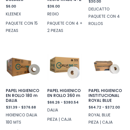
$
30.00
$
6.00
$
36.00
DELICATTO
KLEENEX
REGIO
PAQUETE CON 4
PAQUETE CON 15
PAQUETE CON 4 +
ROLLOS
PIEZAS
2 PIEZAS
PAPEL HIGIENICO
PAPEL HIGIENICO
PAPEL HIGIENICO
EN ROLLO 180 m
EN ROLLO 360 m
INSTITUCIONAL
DALIA
ROYAL BLUE
Rango
$
66.26
-
$
380.54
de
Rango
Rang
$
31.39
-
$
376.68
$
64.72
-
$
372.00
DALIA
precios:
de
de
HIGIENICO DALIA
ROYAL BLUE
desde
precios:
preci
PIEZA | CAJA
$66.26
desde
desd
180 MTS
PIEZA | CAJA
hasta
$31.39
$64.
$380.54