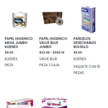
PAPEL HIGIENICO
PAPEL HIGIENICO
PAÑUELOS
MEGA JUMBO
VALUE BLUE
DESECHABLES
KLEENEX
JUMBO
BOLSILLO
Rango
$
9.00
$
33.06
-
$
380.16
$
6.00
de
KLEENEX
VALUE BLUE
KLEENEX
precios:
desde
PIEZA
PIEZA | CAJA
PAQUETE CON 15
$33.06
hasta
PIEZAS
$380.16