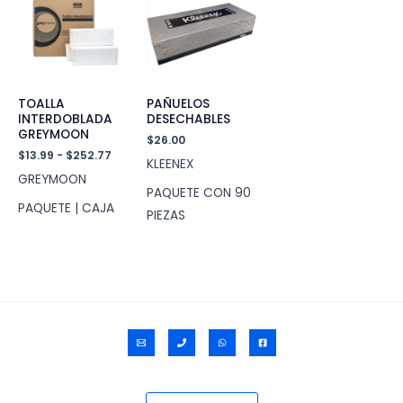
TOALLA
PAÑUELOS
INTERDOBLADA
DESECHABLES
GREYMOON
$
26.00
Rango
$
13.99
-
$
252.77
KLEENEX
de
GREYMOON
precios:
PAQUETE CON 90
desde
PAQUETE | CAJA
$13.99
PIEZAS
hasta
$252.77