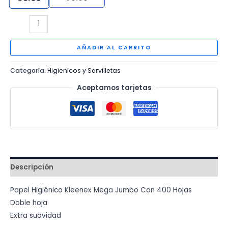
PAPEL
HIGIENICO
MEGA
AÑADIR AL CARRITO
JUMBO
Categoría:
Higienicos y Servilletas
KLEENEX
cantidad
Aceptamos tarjetas
Descripción
Papel Higiénico Kleenex Mega Jumbo Con 400 Hojas
Doble hoja
Extra suavidad