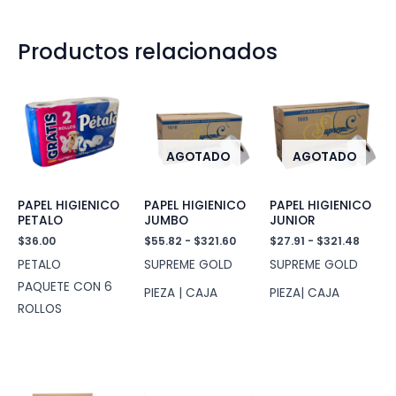
Productos relacionados
AGOTADO
AGOTADO
PAPEL HIGIENICO
PAPEL HIGIENICO
PAPEL HIGIENICO
PETALO
JUMBO
JUNIOR
Rango
Rang
$
36.00
$
55.82
-
$
321.60
$
27.91
-
$
321.48
de
de
PETALO
SUPREME GOLD
SUPREME GOLD
precios:
precio
desde
desde
PAQUETE CON 6
PIEZA | CAJA
PIEZA| CAJA
$55.82
$27.91
ROLLOS
hasta
hasta
$321.60
$321.