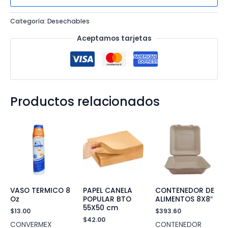
30X40
Categoría:
Desechables
cm
cantidad
Aceptamos tarjetas
Productos relacionados
VASO TERMICO 8
PAPEL CANELA
CONTENEDOR DE
Oz
POPULAR BTO
ALIMENTOS 8X8″
55X50 cm
$
13.00
$
393.60
$
42.00
CONVERMEX
CONTENEDOR