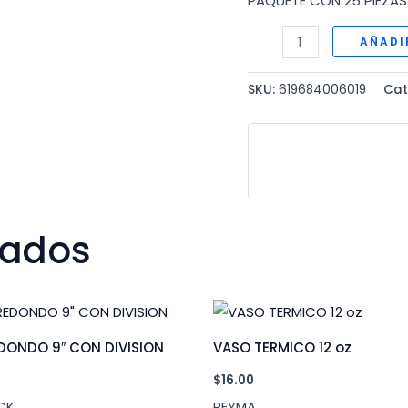
PAQUETE CON 25 PIEZAS
TENEDOR
AÑADI
MEDIANO
DESECHABLE
SKU:
619684006019
Cat
cantidad
nados
DONDO 9″ CON DIVISION
VASO TERMICO 12 oz
$
16.00
CK
REYMA