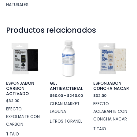
NATURALES.
Productos relacionados
ESPONJABON
GEL
ESPONJABON
CARBON
ANTIBACTERIAL
CONCHA NACAR
ACTIVADO
Rango
$
60.00
-
$
240.00
$
32.00
de
$
32.00
CLEAN MARKET
EFECTO
precios:
EFECTO
desde
LAGUNA
ACLARANTE CON
$60.00
EXFOLIANTE CON
CONCHA NACAR
hasta
LITROS | GRANEL
CARBON
$240.00
T.TAIO
T.TAIO