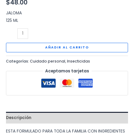
$
48.00
JALOMA
125 ML
BIO
CLAP
REPELENTE
AÑADIR AL CARRITO
DE
Categorías:
Cuidado personal
,
Insecticidas
INSECTOS
JALOMA
Aceptamos tarjetas
125
ML
cantidad
Descripción
ESTA FORMULADO PARA TODA LA FAMILIA CON INGREDIENTES