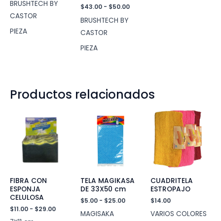
BRUSHTECH BY
precios:
Rango
$
43.00
-
$
50.00
desde
de
CASTOR
BRUSHTECH BY
$243.00
precios:
hasta
desde
PIEZA
CASTOR
$334.73
$43.00
hasta
PIEZA
$50.00
Productos relacionados
FIBRA CON
TELA MAGIKASA
CUADRITELA
ESPONJA
DE 33X50 cm
ESTROPAJO
CELULOSA
Rango
$
5.00
-
$
25.00
$
14.00
de
Rango
$
11.00
-
$
29.00
MAGISAKA
VARIOS COLORES
precios:
de