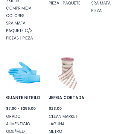
7X11 cm
desde
precios:
PIEZA | PAQUETE
SRA MAFA
$5.00
desde
COMPRIMIDA
PIEZA
hasta
$11.00
COLORES
$25.00
hasta
$29.00
SRA MAFA
PAQUETE C/3
PIEZAS | PIEZA
GUANTE NITRILO
JERGA CORTADA
Rango
$
7.00
-
$
256.00
$
23.00
de
GRADO
CLEAN MARKET
precios:
desde
ALIMENTICIO
LAGUNA
$7.00
GDE/MED
METRO
hasta