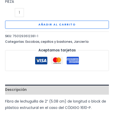
PIEZA
CEPILLO
DE
LECHUGUILLA
AÑADIR AL CARRITO
DE
SKU:
7501293612381-1
10"
Categorías:
Escobas, cepillos y bastones
,
Jarciería
BLOCK
PLASTICO
Aceptamos tarjetas
1610-
P
cantidad
Descripción
Fibra de lechuguilla de 2” (5.08 cm) de longitud o block de
plástico estructural en el caso del CÓDIGO 1610-P.