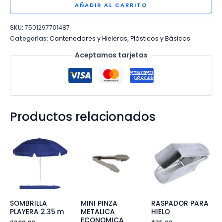
1.5
AÑADIR AL CARRITO
L.
SKU:
7501297701487
LISA
Categorías:
Contenedores y Hieleras
,
Plásticos y Básicos
A073
cantidad
Aceptamos tarjetas
Productos relacionados
SOMBRILLA
MINI PINZA
RASPADOR PARA
PLAYERA 2.35 m
METALICA
HIELO
ECONOMICA