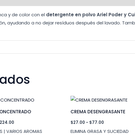
nca y de color con el
detergente en polvo Ariel Poder y C
ución, ayudando a no dejar resíduos después del lavado. Ta
nados
CONCENTRADO
CREMA DESENGRASANTE
Rango
Rango
224.00
$
27.00
-
$
77.00
de
de
S | VARIOS AROMAS
ELIMINA GRASA Y SUCIEDAD
precios:
precios: