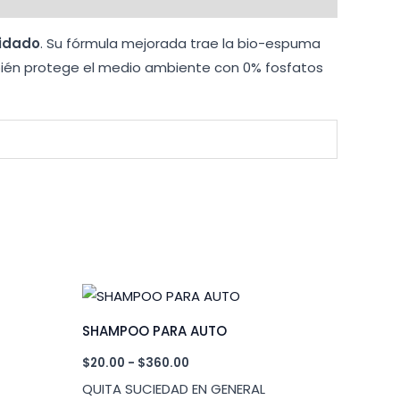
uidado
. Su fórmula mejorada trae la bio-espuma
mbién protege el medio ambiente con 0% fosfatos
SHAMPOO PARA AUTO
Rango
$
20.00
-
$
360.00
de
QUITA SUCIEDAD EN GENERAL
precios: