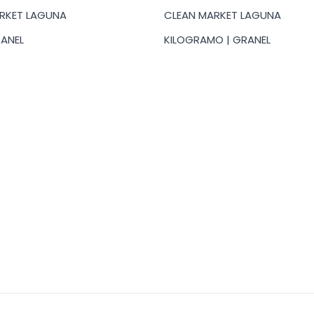
desde
desde
RKET LAGUNA
CLEAN MARKET LAGUNA
$20.00
$27.00
hasta
hasta
RANEL
KILOGRAMO | GRANEL
$224.00
$77.00