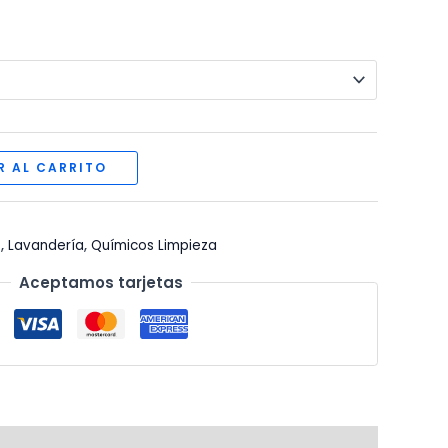
$13.06
hasta
$42.00
R AL CARRITO
s
,
Lavandería
,
Químicos Limpieza
Aceptamos tarjetas