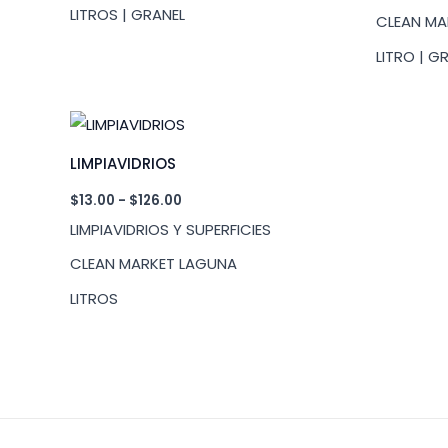
desde
LITROS | GRANEL
CLEAN MA
$18.00
hasta
LITRO | G
$320.00
LIMPIAVIDRIOS
Rango
$
13.00
-
$
126.00
de
LIMPIAVIDRIOS Y SUPERFICIES
precios:
desde
CLEAN MARKET LAGUNA
$13.00
hasta
LITROS
$126.00