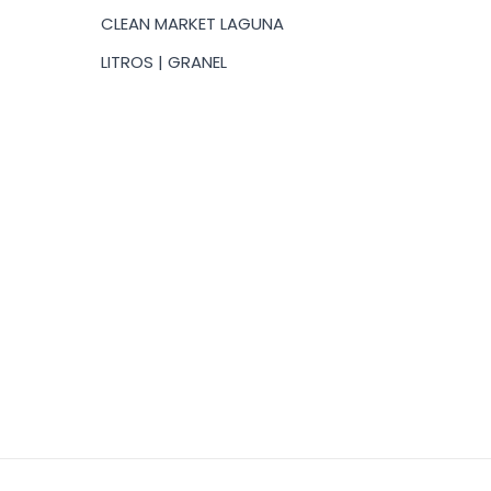
desde
CLEAN MARKET LAGUNA
$20.00
hasta
LITROS | GRANEL
$360.00