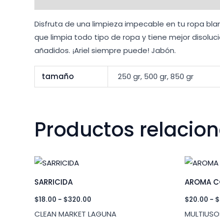
Disfruta de una limpieza impecable en tu ropa bla
que limpia todo tipo de ropa y tiene mejor disol
añadidos. ¡Ariel siempre puede! Jabón.
tamaño
250 gr, 500 gr, 850 gr
Productos relacio
SARRICIDA
AROMA 
Rango
$
18.00
-
$
320.00
$
20.00
-
$
de
CLEAN MARKET LAGUNA
MULTIUSO
precios: