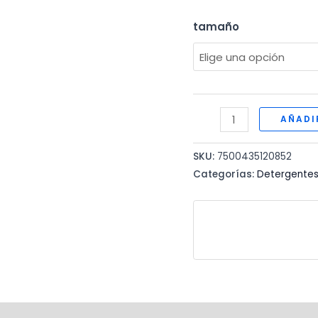
tamaño
DETERGENTE
AÑADI
EN
POLVO
SKU:
7500435120852
ARIEL
Categorías:
Detergente
cantidad