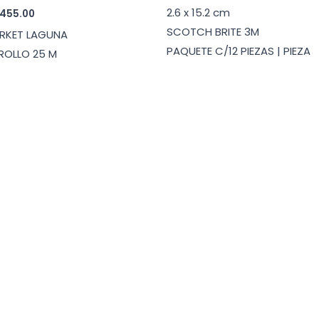
de
2.6 x 15.2 cm
Rango
455.00
precios:
de
desde
SCOTCH BRITE 3M
RKET LAGUNA
precios:
$23.00
desde
PAQUETE C/12 PIEZAS | PIEZA
hasta
ROLLO 25 M
$23.00
$260.00
hasta
$455.00