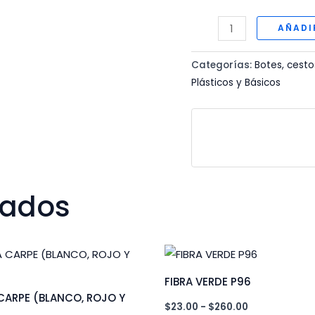
ENVASE
AÑADI
ALCOHOLERO
cantidad
Categorías:
Botes, cesto
Plásticos y Básicos
nados
FIBRA VERDE P96
CARPE (BLANCO, ROJO Y
Rango
$
23.00
-
$
260.00