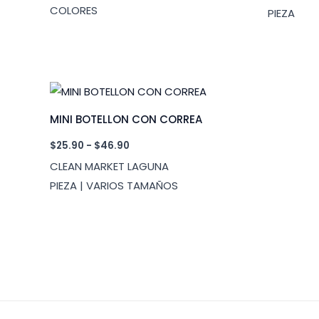
COLORES
hasta
PIEZA
$54.00
MINI BOTELLON CON CORREA
Rango
$
25.90
-
$
46.90
de
CLEAN MARKET LAGUNA
precios:
desde
PIEZA | VARIOS TAMAÑOS
$25.90
hasta
$46.90