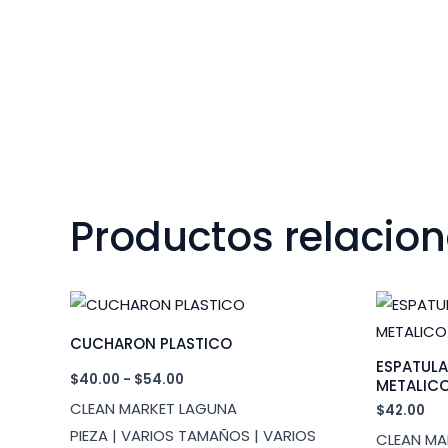
Productos relacio
CUCHARON PLASTICO
ESPATULA
Rango
$
40.00
-
$
54.00
METALIC
de
CLEAN MARKET LAGUNA
$
42.00
precios:
desde
PIEZA | VARIOS TAMAÑOS | VARIOS
CLEAN MA
$40.00