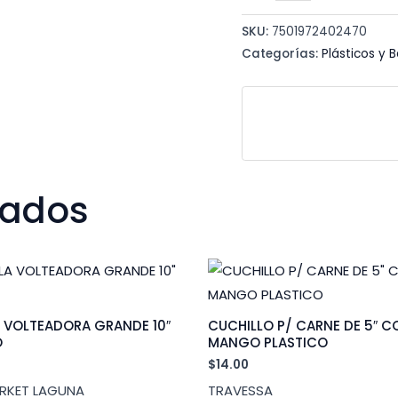
BONITA
4
SKU:
7501972402470
L
Categorías:
Plásticos y 
cantidad
nados
 VOLTEADORA GRANDE 10″
CUCHILLO P/ CARNE DE 5″ C
O
MANGO PLASTICO
$
14.00
RKET LAGUNA
TRAVESSA