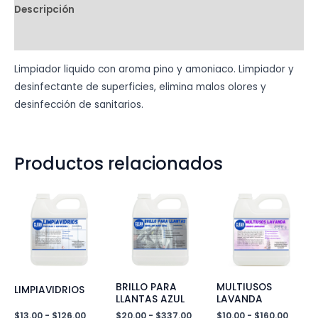
Descripción
Información adicional
Limpiador liquido con aroma pino y amoniaco. Limpiador y
desinfectante de superficies, elimina malos olores y
desinfección de sanitarios.
Productos relacionados
BRILLO PARA
MULTIUSOS
LIMPIAVIDRIOS
LLANTAS AZUL
LAVANDA
Rango
Rango
Rang
$
13.00
-
$
126.00
$
20.00
-
$
337.00
$
10.00
-
$
160.00