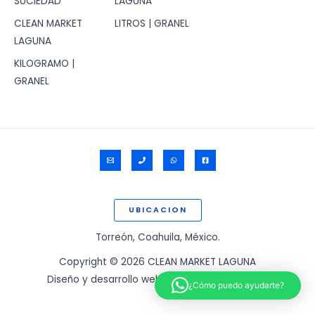
SUCIEDAD
LAGUNA
$27.00
$25.00
hasta
hasta
CLEAN MARKET
LITROS | GRANEL
$77.00
$411.20
LAGUNA
KILOGRAMO |
GRANEL
UBICACION
Torreón, Coahuila, México.
Copyright © 2026 CLEAN MARKET LAGUNA
Diseño y desarrollo web por:
www.ssigam.com
¿Cómo puedo ayudarte?