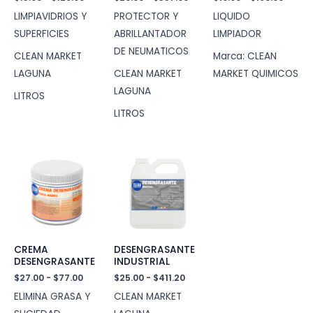
de
de
de
LIMPIAVIDRIOS Y
PROTECTOR Y
LIQUIDO
precios:
precios:
precio
desde
desde
desde
SUPERFICIES
ABRILLANTADOR
LIMPIADOR
$13.00
$20.00
$10.00
DE NEUMATICOS
hasta
hasta
hasta
CLEAN MARKET
Marca: CLEAN
$126.00
$337.00
$160.0
LAGUNA
CLEAN MARKET
MARKET QUIMICOS
LAGUNA
LITROS
LITROS
CREMA
DESENGRASANTE
DESENGRASANTE
INDUSTRIAL
Rango
Rango
$
27.00
-
$
77.00
$
25.00
-
$
411.20
de
de
ELIMINA GRASA Y
CLEAN MARKET
precios:
precios:
desde
desde