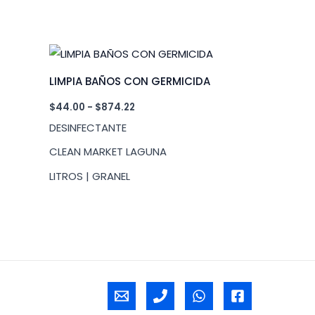
LIMPIA BAÑOS CON GERMICIDA
Rango
$
44.00
-
$
874.22
de
DESINFECTANTE
precios:
desde
CLEAN MARKET LAGUNA
$44.00
hasta
LITROS | GRANEL
$874.22