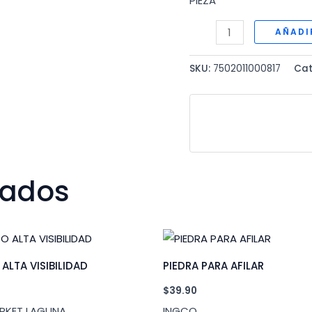
PIEZA
ROLLO
AÑADI
QUITA
PELUSA
SKU:
7502011000817
Cat
CON
15
HOJAS
cantidad
nados
ALTA VISIBILIDAD
PIEDRA PARA AFILAR
$
39.90
RKET LAGUNA
INGCO