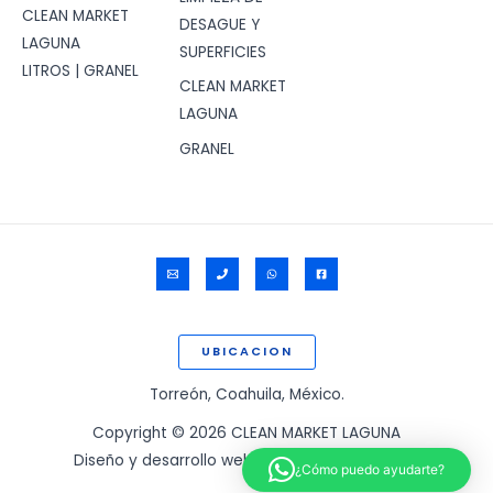
precios:
de
CLEAN MARKET
desde
precios:
DESAGUE Y
$6.00
desde
LAGUNA
SUPERFICIES
hasta
$11.00
LITROS | GRANEL
$60.00
hasta
CLEAN MARKET
$200.00
LAGUNA
GRANEL
UBICACION
Torreón, Coahuila, México.
Copyright © 2026 CLEAN MARKET LAGUNA
Diseño y desarrollo web por:
www.ssigam.com
¿Cómo puedo ayudarte?