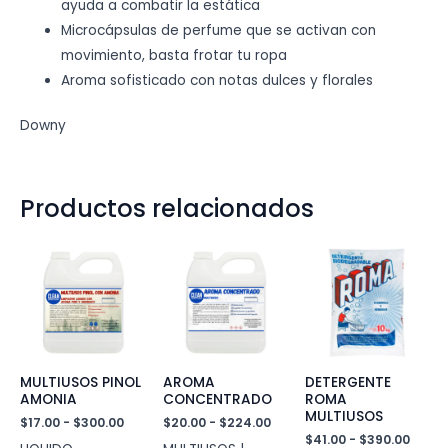
ayuda a combatir la estática
Microcápsulas de perfume que se activan con
movimiento, basta frotar tu ropa
Aroma sofisticado con notas dulces y florales
Downy
Productos relacionados
MULTIUSOS PINOL
AROMA
DETERGENTE
AMONIA
CONCENTRADO
ROMA
MULTIUSOS
Rango
Rango
$
17.00
-
$
300.00
$
20.00
-
$
224.00
de
de
Rang
$
41.00
-
$
390.00