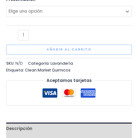
hasta
$240.00
SUAVIZANTE
DE
TELAS
AÑADIR AL CARRITO
AROMA
SKU:
N/D
Categoría:
Lavandería
FLORAL
Etiqueta:
Clean Market Quimicos
cantidad
Aceptamos tarjetas
Descripción