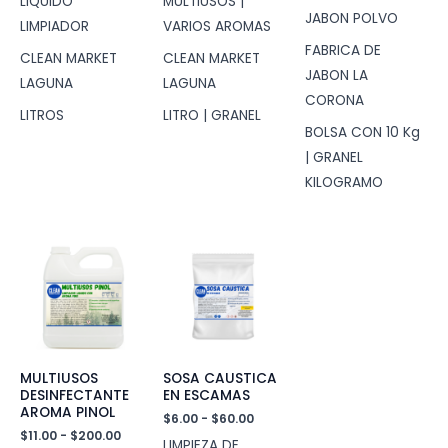
LIQUIDO
MULTIUSOS |
precios:
precios:
de
JABON POLVO
desde
desde
preci
LIMPIADOR
VARIOS AROMAS
$17.00
$20.00
desd
FABRICA DE
hasta
hasta
$41.0
CLEAN MARKET
CLEAN MARKET
$300.00
$224.00
hast
JABON LA
LAGUNA
LAGUNA
$390.
CORONA
LITROS
LITRO | GRANEL
BOLSA CON 10 Kg
| GRANEL
KILOGRAMO
MULTIUSOS
SOSA CAUSTICA
DESINFECTANTE
EN ESCAMAS
AROMA PINOL
Rango
$
6.00
-
$
60.00
de
Rango
$
11.00
-
$
200.00
LIMPIEZA DE