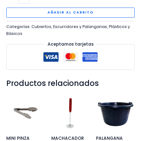
COLGAR
MADERA
AÑADIR AL CARRITO
SOLIDA
Categorías:
Cubiertos
,
Escurridores y Palanganas
,
Plásticos y
20X30
Básicos
cm
cantidad
Aceptamos tarjetas
Productos relacionados
MINI PINZA
MACHACADOR
PALANGANA