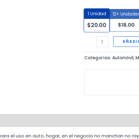
1
Unidad
12+ Unidade
$
18.00
$
20.00
TOALLA
AÑADI
MICROFIBRA
40x40
Categorías:
Automóvil
,
M
cm
cantidad
ra el uso en auto, hogar, en el negocio no manchan no rayan