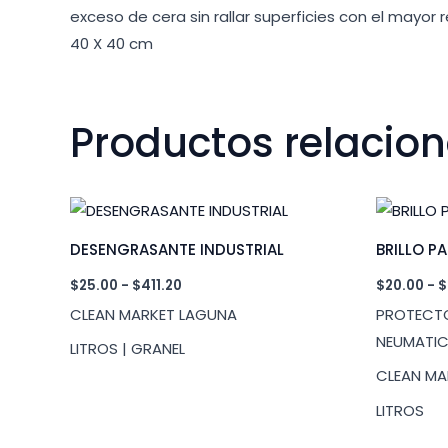
exceso de cera sin rallar superficies con el mayor 
40 X 40 cm
Productos relacio
DESENGRASANTE INDUSTRIAL
BRILLO P
Rango
$
25.00
-
$
411.20
$
20.00
-
$
de
CLEAN MARKET LAGUNA
PROTECTO
precios:
desde
NEUMATI
LITROS | GRANEL
$25.00
hasta
CLEAN MA
$411.20
LITROS