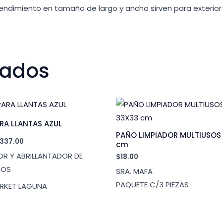
rendimiento en tamaño de largo y ancho sirven para exteriores
nados
ARA LLANTAS AZUL
PAÑO LIMPIADOR MULTIUSOS
Rango
337.00
cm
de
R Y ABRILLANTADOR DE
$
18.00
precios:
desde
COS
SRA. MAFA
$20.00
hasta
PAQUETE C/3 PIEZAS
RKET LAGUNA
$337.00