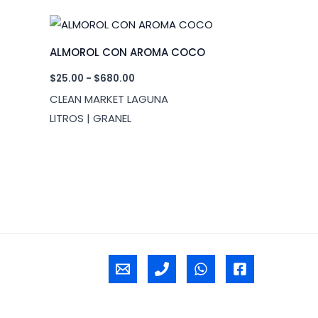
ALMOROL CON AROMA COCO
Rango
$
25.00
-
$
680.00
de
CLEAN MARKET LAGUNA
precios:
desde
LITROS | GRANEL
$25.00
hasta
$680.00