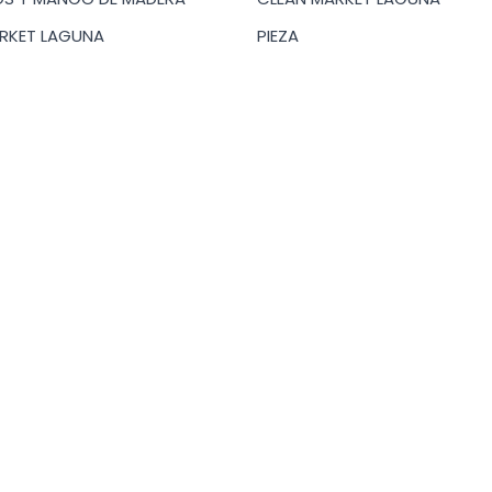
precios:
desde
RKET LAGUNA
PIEZA
$33.00
hasta
$40.00