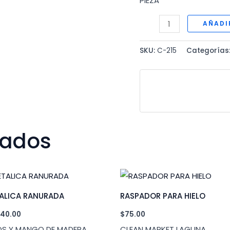
PIEZA
CUCHARA
AÑADI
MADERA
CAFETERA
SKU:
C-215
Categorías
cantidad
nados
ALICA RANURADA
RASPADOR PARA HIELO
Rango
40.00
$
75.00
de
S Y MANGO DE MADERA
CLEAN MARKET LAGUNA