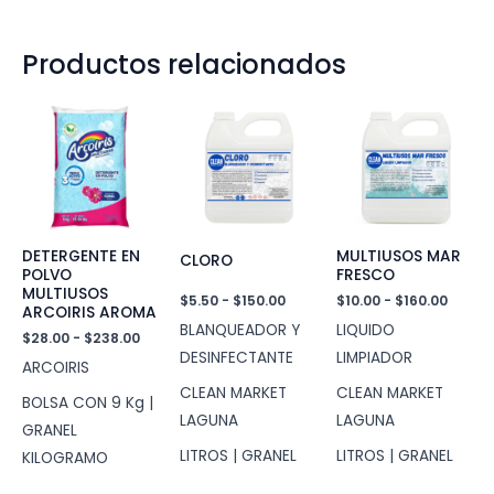
Productos relacionados
DETERGENTE EN
MULTIUSOS MAR
CLORO
POLVO
FRESCO
MULTIUSOS
Rango
Rang
$
5.50
-
$
150.00
$
10.00
-
$
160.00
ARCOIRIS AROMA
de
de
BLANQUEADOR Y
LIQUIDO
precios:
precio
Rango
$
28.00
-
$
238.00
desde
desde
de
DESINFECTANTE
LIMPIADOR
ARCOIRIS
$5.50
$10.00
precios:
hasta
hasta
desde
CLEAN MARKET
CLEAN MARKET
BOLSA CON 9 Kg |
$150.00
$160.0
$28.00
LAGUNA
LAGUNA
hasta
GRANEL
$238.00
LITROS | GRANEL
LITROS | GRANEL
KILOGRAMO