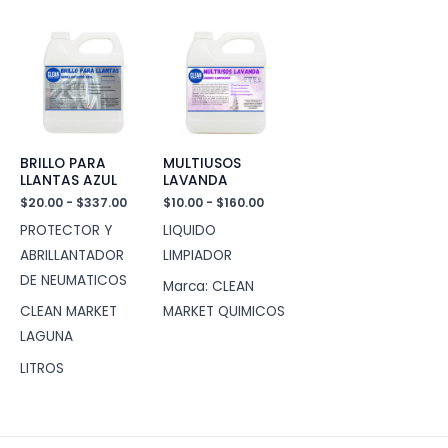
BRILLO PARA
MULTIUSOS
LLANTAS AZUL
LAVANDA
Rango
Rango
$
20.00
-
$
337.00
$
10.00
-
$
160.00
de
de
PROTECTOR Y
LIQUIDO
precios:
precios:
desde
desde
ABRILLANTADOR
LIMPIADOR
$20.00
$10.00
DE NEUMATICOS
hasta
hasta
Marca: CLEAN
$337.00
$160.00
CLEAN MARKET
MARKET QUIMICOS
LAGUNA
LITROS