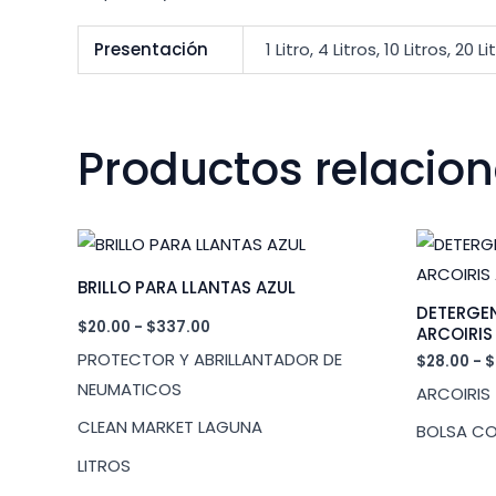
Presentación
1 Litro, 4 Litros, 10 Litros, 20 L
Productos relacio
BRILLO PARA LLANTAS AZUL
DETERGEN
Rango
$
20.00
-
$
337.00
ARCOIRI
de
PROTECTOR Y ABRILLANTADOR DE
$
28.00
-
$
precios:
desde
NEUMATICOS
ARCOIRIS
$20.00
hasta
CLEAN MARKET LAGUNA
BOLSA CO
$337.00
LITROS