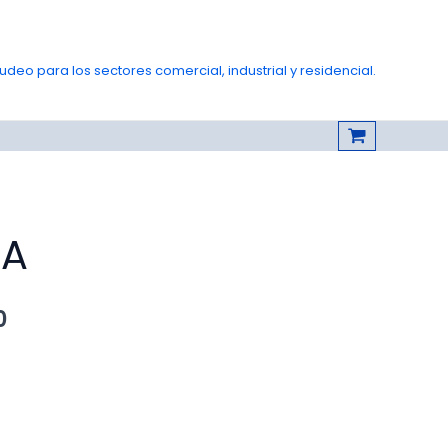
deo para los sectores comercial, industrial y residencial.
DA
Rango
0
de
precios:
desde