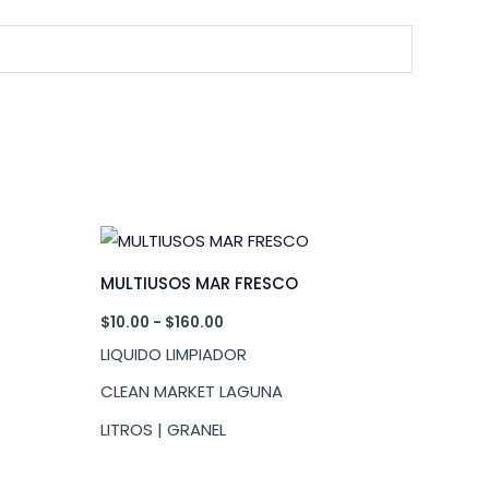
MULTIUSOS MAR FRESCO
Rango
$
10.00
-
$
160.00
de
LIQUIDO LIMPIADOR
precios:
desde
CLEAN MARKET LAGUNA
$10.00
hasta
LITROS | GRANEL
$160.00