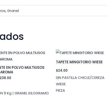
itros, Granel
nados
TAPETE MINGITORIO WIESE
TE EN POLVO MULTIUSOS
$
24.00
S AROMA
SIN PASTILLA CHICLE/CEREZA
Rango
238.00
de
WIESE
precios:
desde
PIEZA
N 9 Kg | GRANEL KILOGRAMO
$28.00
hasta
$238.00