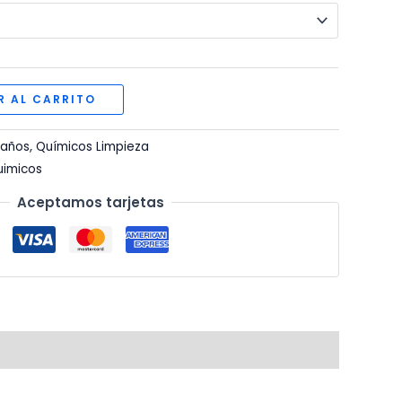
$18.00
hasta
$320.00
R AL CARRITO
Baños
,
Químicos Limpieza
uimicos
Aceptamos tarjetas