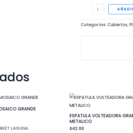
MACHACADOR
AÑADI
PLASTICO
FRIJOLES
Categorías:
Cubiertos
,
P
cantidad
nados
OSAICO GRANDE
ESPATULA VOLTEADORA GRAN
METALICO
RKET LAGUNA
$
42.00