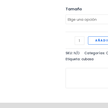
Tamaño
REFRIPRACTIC
AÑADI
RECTAN
cantidad
SKU:
N/D
Categorías:
C
Etiqueta:
cubasa