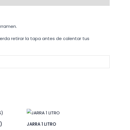
erramen.
rda retirar la tapa antes de calentar tus
S)
JARRA 1 LITRO